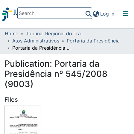
(current)
Log In
Home
Tribunal Regional do Trabalho da 16ª Região
Communities & Collections
Atos Administrativos
Portaria da Presidência
All of DSpace
Portaria da Presidência nº 545/2008 (9003)
Statistics
Publication:
Portaria da
Presidência nº 545/2008
(9003)
Files