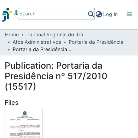
(current)
Log In
Home
Tribunal Regional do Trabalho da 16ª Região
Communities & Collections
Atos Administrativos
Portaria da Presidência
All of DSpace
Portaria da Presidência nº 517/2010 (15517)
Statistics
Publication:
Portaria da
Presidência nº 517/2010
(15517)
Files