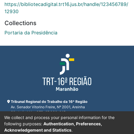
https://bibliotecadigital.trt16.jus.br/handle/123456789/
12930
Collections
Portaria da Presidência
Tribunal Regional do Trabalho da 16ª Região
Av. Senador Vitorino Freire, Nº 2001, Areinha
São Luís, MA - CEP: 65.030-015
We collect and process your personal information for the
CNPJ 23.608.631/0001-93
Horário de funcionamento:
following purposes:
Authentication, Preferences,
De segunda a sexta-feira das 7:30 às 16:00
Acknowledgement and Statistics
.
Telefones:
(98) 2109-9300