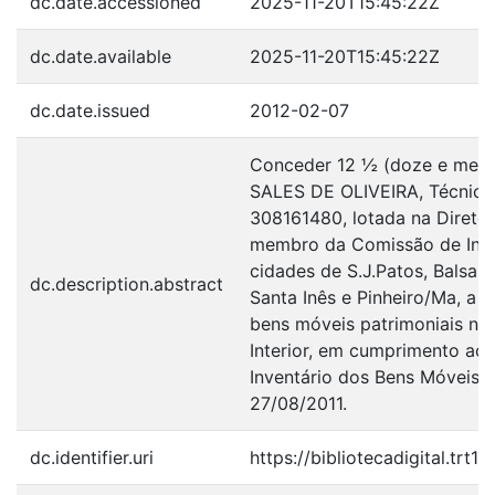
dc.date.accessioned
2025-11-20T15:45:22Z
dc.date.available
2025-11-20T15:45:22Z
dc.date.issued
2012-02-07
Conceder 12 ½ (doze e meia)
SALES DE OLIVEIRA, Técnica J
308161480, lotada na Direto
membro da Comissão de Invent
cidades de S.J.Patos, Balsas, 
dc.description.abstract
Santa Inês e Pinheiro/Ma, a f
bens móveis patrimoniais ne
Interior, em cumprimento ao
Inventário dos Bens Móveis d
27/08/2011.
dc.identifier.uri
https://bibliotecadigital.trt