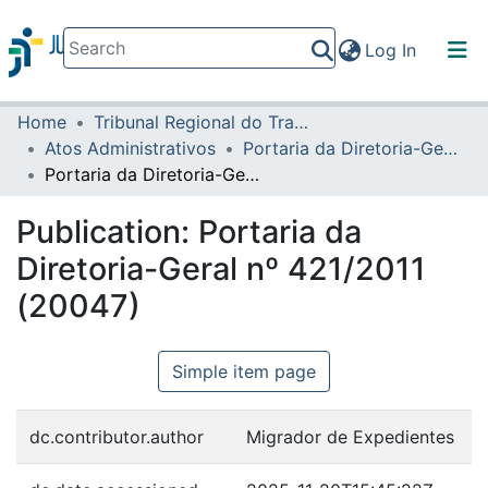
(current)
Log In
Home
Tribunal Regional do Trabalho da 16ª Região
Communities & Collections
Atos Administrativos
Portaria da Diretoria-Geral
All of DSpace
Portaria da Diretoria-Geral nº 421/2011 (20047)
Statistics
Publication:
Portaria da
Diretoria-Geral nº 421/2011
(20047)
Simple item page
dc.contributor.author
Migrador de Expedientes