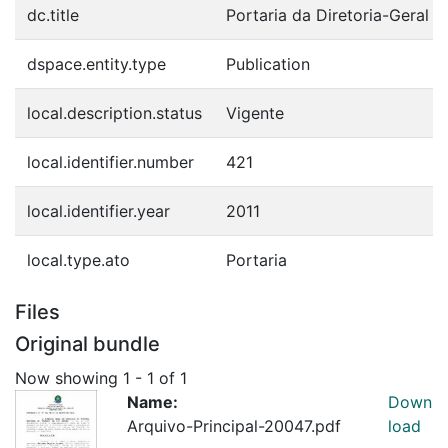
dc.title
Portaria da Diretoria-Geral 
dspace.entity.type
Publication
local.description.status
Vigente
local.identifier.number
421
local.identifier.year
2011
local.type.ato
Portaria
Files
Original bundle
Now showing
1 - 1 of 1
Name:
Down
Arquivo-Principal-20047.pdf
load