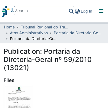
(current)
Log In
Home
Tribunal Regional do Trabalho da 16ª Região
Communities & Collections
Atos Administrativos
Portaria da Diretoria-Geral
All of DSpace
Portaria da Diretoria-Geral nº 59/2010 (13021)
Statistics
Publication:
Portaria da
Diretoria-Geral nº 59/2010
(13021)
Files