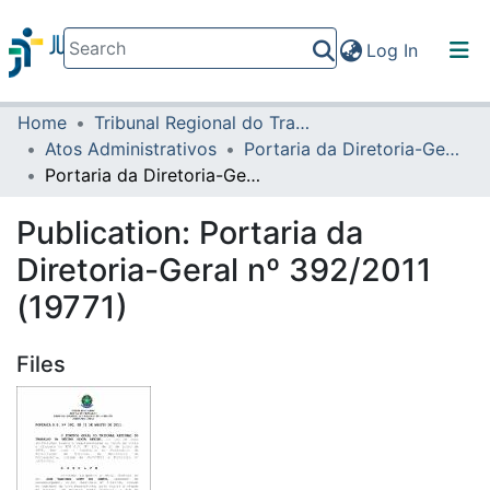
(current)
Log In
Home
Tribunal Regional do Trabalho da 16ª Região
Communities & Collections
Atos Administrativos
Portaria da Diretoria-Geral
All of DSpace
Portaria da Diretoria-Geral nº 392/2011 (19771)
Statistics
Publication:
Portaria da
Diretoria-Geral nº 392/2011
(19771)
Files