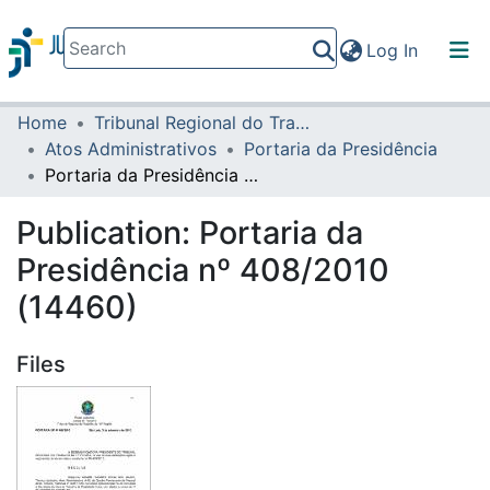
(current)
Log In
Home
Tribunal Regional do Trabalho da 16ª Região
Communities & Collections
Atos Administrativos
Portaria da Presidência
All of DSpace
Portaria da Presidência nº 408/2010 (14460)
Statistics
Publication:
Portaria da
Presidência nº 408/2010
(14460)
Files