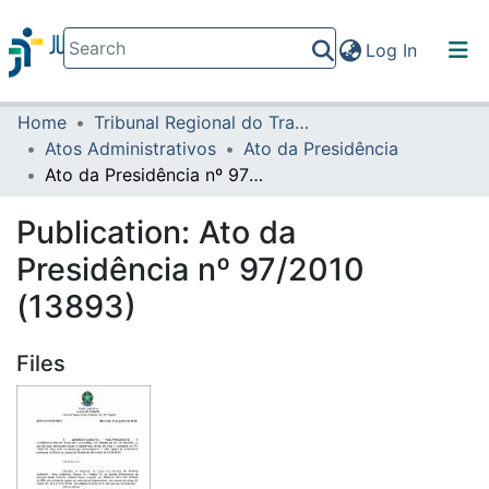
(current)
Log In
Home
Tribunal Regional do Trabalho da 16ª Região
Communities & Collections
Atos Administrativos
Ato da Presidência
All of DSpace
Ato da Presidência nº 97/2010 (13893)
Statistics
Publication:
Ato da
Presidência nº 97/2010
(13893)
Files