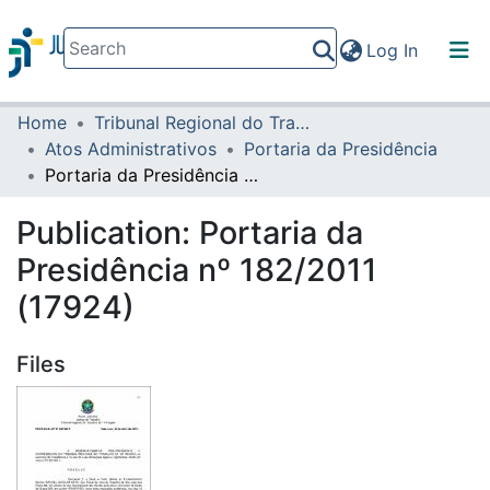
(current)
Log In
Home
Tribunal Regional do Trabalho da 16ª Região
Communities & Collections
Atos Administrativos
Portaria da Presidência
All of DSpace
Portaria da Presidência nº 182/2011 (17924)
Statistics
Publication:
Portaria da
Presidência nº 182/2011
(17924)
Files