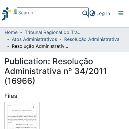
(current)
Log In
Home
Tribunal Regional do Trabalho da 16ª Região
Communities & Collections
Atos Administrativos
Resolução Administrativa
All of DSpace
Resolução Administrativa nº 34/2011 (16966)
Statistics
Publication:
Resolução
Administrativa nº 34/2011
(16966)
Files