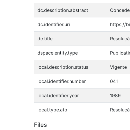
dc.description.abstract
Conceder
dc.identifier.uri
https://b
dc.title
Resoluçã
dspace.entity.type
Publicati
local.description.status
Vigente
local.identifier.number
041
local.identifier.year
1989
local.type.ato
Resoluçã
Files