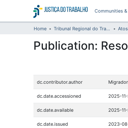
Communities & 
Home
Tribunal Regional do Trabalho da 16ª Região
Atos
Publication:
Reso
dc.contributor.author
Migrador
dc.date.accessioned
2025-11
dc.date.available
2025-11
dc.date.issued
2023-08