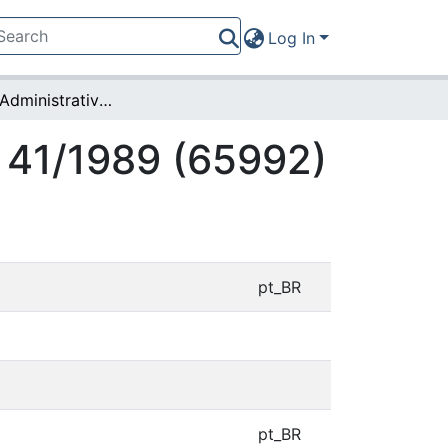
Log In
Resolução Administrativa nº 41/1989 (65992)
º 41/1989 (65992)
pt_BR
pt_BR