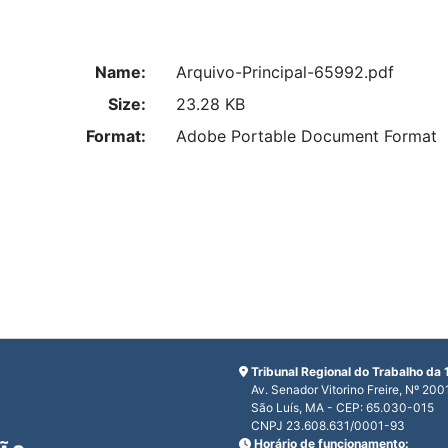
Name:
Arquivo-Principal-65992.pdf
Size:
23.28 KB
Format:
Adobe Portable Document Format
Tribunal Regional do Trabalho da 
Av. Senador Vitorino Freire, Nº 200
São Luís, MA - CEP: 65.030-015
CNPJ 23.608.631/0001-93
Horário de funcionamento: