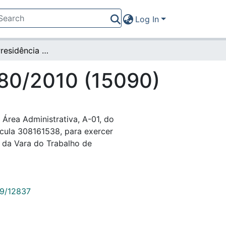
Log In
Portaria da Presidência nº 480/2010 (15090)
480/2010 (15090)
Área Administrativa, A-01, do
ícula 308161538, para exercer
 da Vara do Trabalho de
789/12837