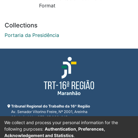
Format
Collections
Portaria da Presidência
Tribunal Regional do Trabalho da 16ª Região
Av. Senador Vitorino Freire, Nº 2001, Areinha
São Luís, MA - CEP: 65.030-015
We collect and process your personal information for the
CNPJ 23.608.631/0001-93
Horário de funcionamento:
following purposes:
Authentication, Preferences,
De segunda a sexta-feira das 7:30 às 16:00
Acknowledgement and Statistics
.