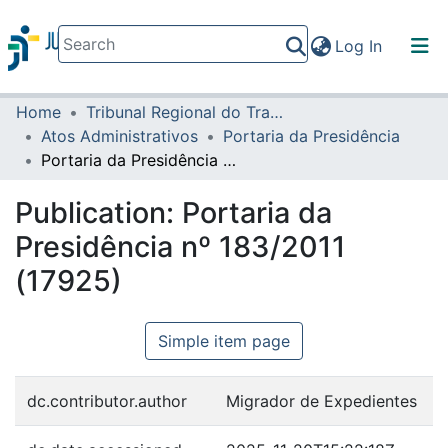
(current)
Log In
Home
Tribunal Regional do Trabalho da 16ª Região
Communities & Collections
Atos Administrativos
Portaria da Presidência
All of DSpace
Portaria da Presidência nº 183/2011 (17925)
Statistics
Publication:
Portaria da
Presidência nº 183/2011
(17925)
Simple item page
dc.contributor.author
Migrador de Expedientes