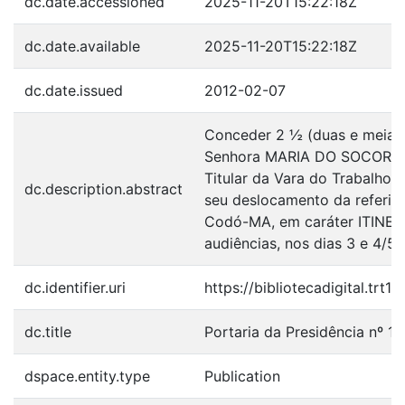
dc.date.accessioned
2025-11-20T15:22:18Z
dc.date.available
2025-11-20T15:22:18Z
dc.date.issued
2012-02-07
Conceder 2 ½ (duas e meia) d
Senhora MARIA DO SOCORRO
Titular da Vara do Trabalho 
dc.description.abstract
seu deslocamento da referid
Codó-MA, em caráter ITINER
audiências, nos dias 3 e 4/5/
dc.identifier.uri
https://bibliotecadigital.trt
dc.title
Portaria da Presidência nº 1
dspace.entity.type
Publication