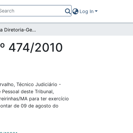
Log In
Portaria da Diretoria-Geral nº 474/2010 (14378)
nº 474/2010
valho, Técnico Judiciário -
 Pessoal deste Tribunal,
eirinhas/MA para ter exercício
contar de 09 de agosto do