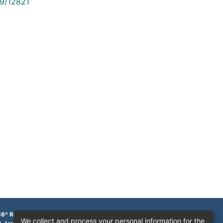
89/12821
16ª Região
We collect and process your personal information for the