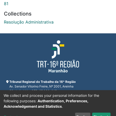
81
Collections
Resolução Administrativa
Tribunal Regional do Trabalho da 16ª Região
Av. Senador Vitorino Freire, Nº 2001, Areinha
São Luís, MA - CEP: 65.030-015
We collect and process your personal information for the
CNPJ 23.608.631/0001-93
Horário de funcionamento:
following purposes:
Authentication, Preferences,
De segunda a sexta-feira das 7:30 às 16:00
Acknowledgement and Statistics
.
Telefones:
(98) 2109-9300