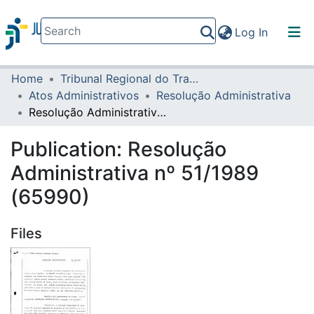
(current)
Log In
Home
Tribunal Regional do Trabalho da 16ª Região
Communities & Collections
Atos Administrativos
Resolução Administrativa
All of DSpace
Resolução Administrativa nº 51/1989 (65990)
Statistics
Publication:
Resolução
Administrativa nº 51/1989
(65990)
Files