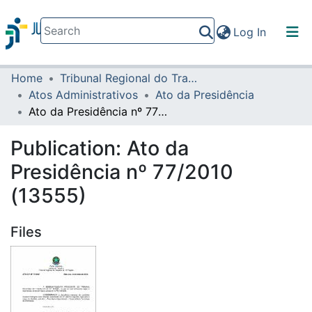
(current)
Log In
Home
Tribunal Regional do Trabalho da 16ª Região
Communities & Collections
Atos Administrativos
Ato da Presidência
All of DSpace
Ato da Presidência nº 77/2010 (13555)
Statistics
Publication:
Ato da
Presidência nº 77/2010
(13555)
Files