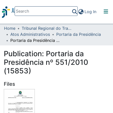
(current)
Log In
Home
Tribunal Regional do Trabalho da 16ª Região
Communities & Collections
Atos Administrativos
Portaria da Presidência
All of DSpace
Portaria da Presidência nº 551/2010 (15853)
Statistics
Publication:
Portaria da
Presidência nº 551/2010
(15853)
Files