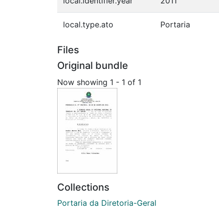
local.identifier.year
2011
local.type.ato
Portaria
Files
Original bundle
Now showing
1 - 1 of 1
Collections
Portaria da Diretoria-Geral