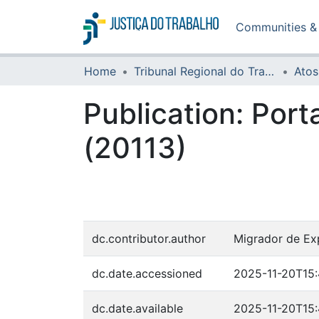
Communities & 
Home
Tribunal Regional do Trabalho da 16ª Região
Atos
Publication:
Port
(20113)
dc.contributor.author
Migrador de Ex
dc.date.accessioned
2025-11-20T15
dc.date.available
2025-11-20T15