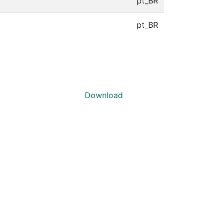
pt_BR
pt_BR
Download