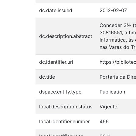
dc.date.issued
2012-02-07
Conceder 3½ (tr
30816551, a fim
dc.description.abstract
Informática, às
nas Varas do Tr
dc.identifier.uri
https://bibliot
dc.title
Portaria da Dir
dspace.entity.type
Publication
local.description.status
Vigente
local.identifier.number
466