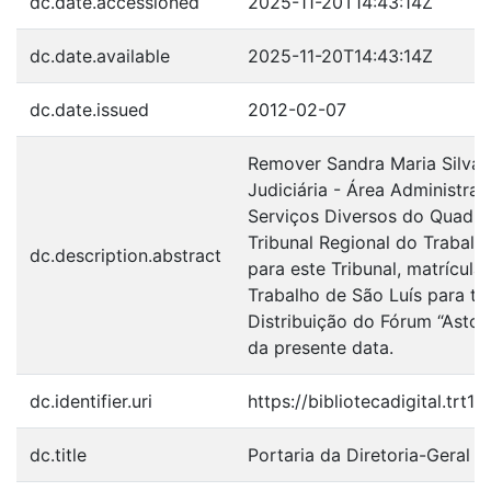
dc.date.accessioned
2025-11-20T14:43:14Z
dc.date.available
2025-11-20T14:43:14Z
dc.date.issued
2012-02-07
Remover Sandra Maria Silva F
Judiciária - Área Administrat
Serviços Diversos do Quadr
Tribunal Regional do Trabalh
dc.description.abstract
para este Tribunal, matrícul
Trabalho de São Luís para te
Distribuição do Fórum “Astolf
da presente data.
dc.identifier.uri
https://bibliotecadigital.trt
dc.title
Portaria da Diretoria-Geral 