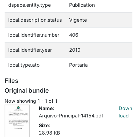
dspace.entity.type
Publication
local.description.status
Vigente
local.identifier.number
406
local.identifier.year
2010
local.type.ato
Portaria
Files
Original bundle
Now showing
1 - 1 of 1
Name:
Down
Arquivo-Principal-14154.pdf
load
Size:
28.98 KB