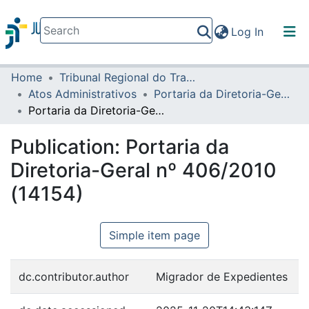
(current)
Log In
Home
Tribunal Regional do Trabalho da 16ª Região
Communities & Collections
Atos Administrativos
Portaria da Diretoria-Geral
All of DSpace
Portaria da Diretoria-Geral nº 406/2010 (14154)
Statistics
Publication:
Portaria da
Diretoria-Geral nº 406/2010
(14154)
Simple item page
dc.contributor.author
Migrador de Expedientes