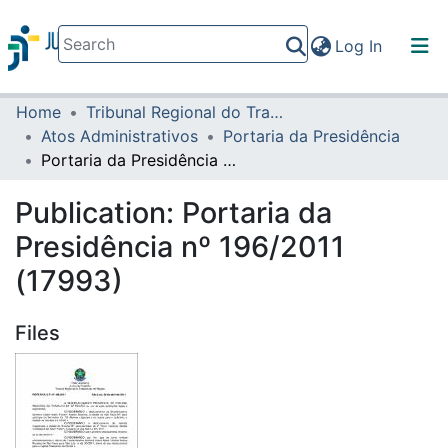
(current)
Log In
Home
Tribunal Regional do Trabalho da 16ª Região
Communities & Collections
Atos Administrativos
Portaria da Presidência
All of DSpace
Portaria da Presidência nº 196/2011 (17993)
Statistics
Publication:
Portaria da
Presidência nº 196/2011
(17993)
Files