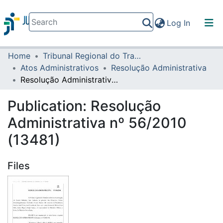
(current)
Log In
Home
Tribunal Regional do Trabalho da 16ª Região
Communities & Collections
Atos Administrativos
Resolução Administrativa
All of DSpace
Resolução Administrativa nº 56/2010 (13481)
Statistics
Publication:
Resolução
Administrativa nº 56/2010
(13481)
Files