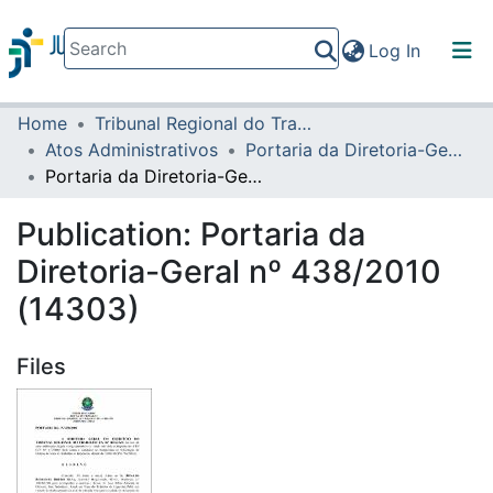
(current)
Log In
Home
Tribunal Regional do Trabalho da 16ª Região
Communities & Collections
Atos Administrativos
Portaria da Diretoria-Geral
All of DSpace
Portaria da Diretoria-Geral nº 438/2010 (14303)
Statistics
Publication:
Portaria da
Diretoria-Geral nº 438/2010
(14303)
Files