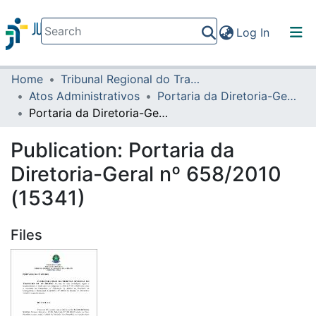
(current)
Log In
Home
Tribunal Regional do Trabalho da 16ª Região
Communities & Collections
Atos Administrativos
Portaria da Diretoria-Geral
All of DSpace
Portaria da Diretoria-Geral nº 658/2010 (15341)
Statistics
Publication:
Portaria da
Diretoria-Geral nº 658/2010
(15341)
Files