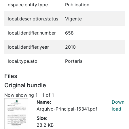
dspace.entity.type
Publication
local.description.status
Vigente
local.identifier.number
658
local.identifier.year
2010
local.type.ato
Portaria
Files
Original bundle
Now showing
1 - 1 of 1
Name:
Down
Arquivo-Principal-15341.pdf
load
Size:
28.2 KB