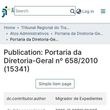
(current)
Log In
Home
Tribunal Regional do Trabalho da 16ª Região
Communities & Collections
Atos Administrativos
Portaria da Diretoria-Geral
All of DSpace
Portaria da Diretoria-Geral nº 658/2010 (15341)
Statistics
Publication:
Portaria da
Diretoria-Geral nº 658/2010
(15341)
Simple item page
dc.contributor.author
Migrador de Expedientes