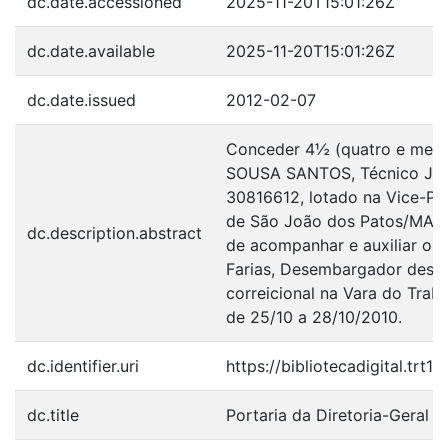
dc.date.accessioned
2025-11-20T15:01:26Z
dc.date.available
2025-11-20T15:01:26Z
dc.date.issued
2012-02-07
Conceder 4½ (quatro e meia)
SOUSA SANTOS, Técnico Judic
30816612, lotado na Vice-Pre
de São João dos Patos/MA, em
dc.description.abstract
de acompanhar e auxiliar o 
Farias, Desembargador deste
correicional na Vara do Trab
de 25/10 a 28/10/2010.
dc.identifier.uri
https://bibliotecadigital.trt
dc.title
Portaria da Diretoria-Geral 