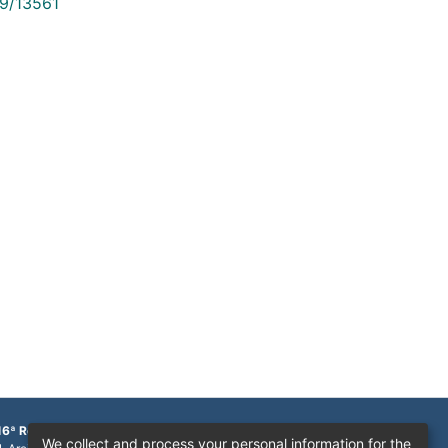
89/13561
16ª Região
We collect and process your personal information for the