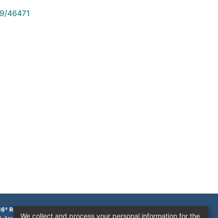
789/46471
16ª Região
We collect and process your personal information for the