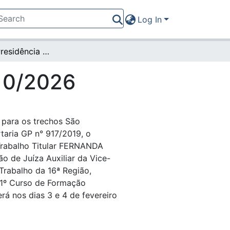
Log In
Portaria da Presidência nº 110/2026
110/2026
 para os trechos São
taria GP n° 917/2019, o
 Trabalho Titular FERNANDA
de Juíza Auxiliar da Vice-
Trabalho da 16ª Região,
 11º Curso de Formação
rá nos dias 3 e 4 de fevereiro