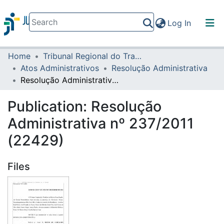
(current)
Log In
Home
Tribunal Regional do Trabalho da 16ª Região
Communities & Collections
Atos Administrativos
Resolução Administrativa
All of DSpace
Resolução Administrativa nº 237/2011 (22429)
Statistics
Publication:
Resolução
Administrativa nº 237/2011
(22429)
Files