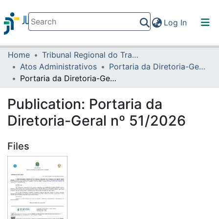
(current)
Log In
Home
Tribunal Regional do Trabalho da 16ª Região
Communities & Collections
Atos Administrativos
Portaria da Diretoria-Geral
All of DSpace
Portaria da Diretoria-Geral nº 51/2026
Statistics
Publication:
Portaria da
Diretoria-Geral nº 51/2026
Files