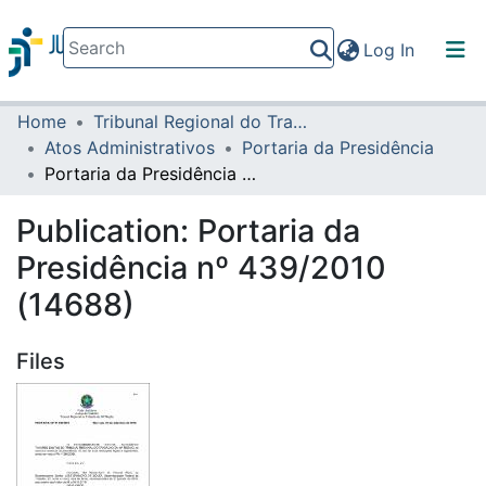
(current)
Log In
Home
Tribunal Regional do Trabalho da 16ª Região
Communities & Collections
Atos Administrativos
Portaria da Presidência
All of DSpace
Portaria da Presidência nº 439/2010 (14688)
Statistics
Publication:
Portaria da
Presidência nº 439/2010
(14688)
Files