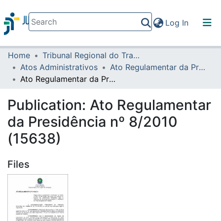
(current)
Log In
Home
Tribunal Regional do Trabalho da 16ª Região
Communities & Collections
Atos Administrativos
Ato Regulamentar da Presidência
All of DSpace
Ato Regulamentar da Presidência nº 8/2010 (15638)
Statistics
Publication:
Ato Regulamentar
da Presidência nº 8/2010
(15638)
Files