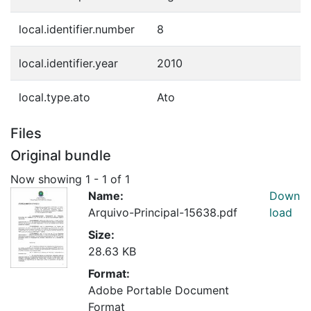
local.identifier.number
8
local.identifier.year
2010
local.type.ato
Ato
Files
Original bundle
Now showing
1 - 1 of 1
Name:
Down
Arquivo-Principal-15638.pdf
load
Size:
28.63 KB
Format:
Adobe Portable Document
Format