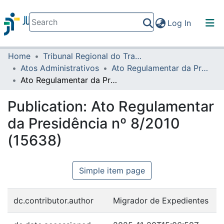
(current)
Log In
Home
Tribunal Regional do Trabalho da 16ª Região
Communities & Collections
Atos Administrativos
Ato Regulamentar da Presidência
All of DSpace
Ato Regulamentar da Presidência nº 8/2010 (15638)
Statistics
Publication:
Ato Regulamentar
da Presidência nº 8/2010
(15638)
Simple item page
dc.contributor.author
Migrador de Expedientes