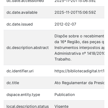
dc.date.accessioned
2025-11-20T15:06:59Z
dc.date.available
2025-11-20T15:06:59Z
dc.date.issued
2012-02-07
Dispõe sobre o recebimento 
da 16ª Região, das peças qu
dc.description.abstract
Instrumentos interpostos ap
Administrativa nº 1418/2010 
Trabalho.
dc.identifier.uri
https://bibliotecadigital.trt
dc.title
Ato Regulamentar da Presidê
dspace.entity.type
Publication
local.description.status
Vigente