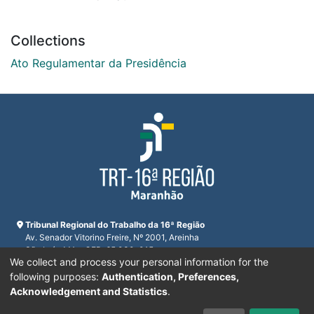
Collections
Ato Regulamentar da Presidência
Tribunal Regional do Trabalho da 16ª Região
Av. Senador Vitorino Freire, Nº 2001, Areinha
São Luís, MA - CEP: 65.030-015
We collect and process your personal information for the
CNPJ 23.608.631/0001-93
Horário de funcionamento:
following purposes:
Authentication, Preferences,
De segunda a sexta-feira das 7:30 às 16:00
Acknowledgement and Statistics
.
Telefones:
(98) 2109-9300